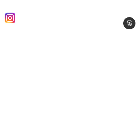
Öffnungszeiten
Montag - Freitag
08.00 – 19.00 Uhr
Samstag
08.00 – 18.00 Uhr
Sonntag
geschlossen
An Feiertagen spezielle Öffnungszeiten.
Impressum
|
Datenschutz
Webdesign by what.AG